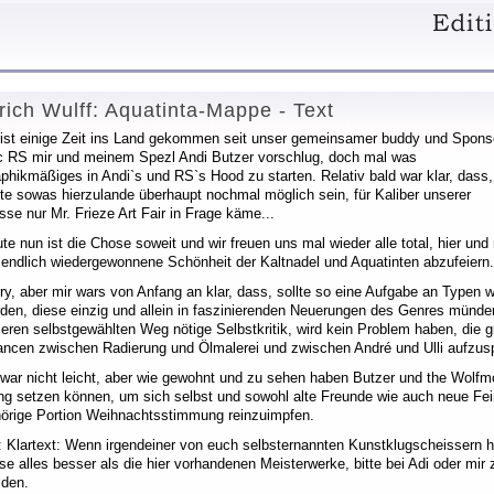
rich Wulff: Aquatinta-Mappe - Text
ist einige Zeit ins Land gekommen seit unser gemeinsamer buddy und Spons
 RS mir und meinem Spezl Andi Butzer vorschlug, doch mal was
phikmäßiges in Andi`s und RS`s Hood zu starten. Relativ bald war klar, dass,
lte sowas hierzulande überhaupt nochmal möglich sein, für Kaliber unserer
sse nur Mr. Frieze Art Fair in Frage käme...
te nun ist die Chose soweit und wir freuen uns mal wieder alle total, hier un
 endlich wiedergewonnene Schönheit der Kaltnadel und Aquatinten abzufeiern.
ry, aber mir wars von Anfang an klar, dass, sollte so eine Aufgabe an Typen
den, diese einzig und allein in faszinierenden Neuerungen des Genres münde
eren selbstgewählten Weg nötige Selbstkritik, wird kein Problem haben, die g
ncen zwischen Radierung und Ölmalerei und zwischen André und Ulli aufzusp
war nicht leicht, aber wie gewohnt und zu sehen haben Butzer und the Wolfmo
g setzen können, um sich selbst und sowohl alte Freunde wie auch neue Fei
örige Portion Weihnachtsstimmung reinzuimpfen.
 Klartext: Wenn irgendeiner von euch selbsternannten Kunstklugscheissern he
se alles besser als die hier vorhandenen Meisterwerke, bitte bei Adi oder mir
den.