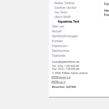
Walter Stöhrer
Für
Günther Uecker
Her
Jan Voss
Eue
Ulrich Wulff
Aquatinta Text
Über uns
Aktuell
Veröffentlichungen
Kontakt
Impressum
Datenschutz
Startseite
kunst@galeriefriese.de
Tel.: 0711 / 718 633-60
Fax: 0711 / 718 633-66
© 2004: Edition manus presse
w3c
xhtml 1.0
w3c
css 2
Besucher: 1107445