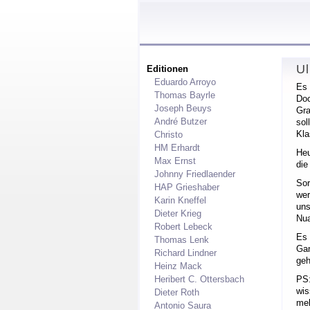
Ul
Editionen
Eduardo Arroyo
Es 
Thomas Bayrle
Doc
Joseph Beuys
Gra
André Butzer
sol
Kla
Christo
HM Erhardt
Heu
Max Ernst
die
Johnny Friedlaender
Sor
HAP Grieshaber
wer
Karin Kneffel
uns
Dieter Krieg
Nua
Robert Lebeck
Es 
Thomas Lenk
Gan
Richard Lindner
geh
Heinz Mack
Heribert C. Ottersbach
PS:
wis
Dieter Roth
mel
Antonio Saura